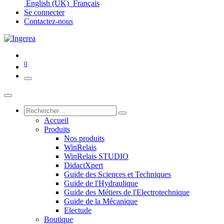
English (UK)
Français
Se connecter
Contactez-nous
0
Accueil
Produits
Nos produits
WinRelais
WinRelais STUDIO
DidactXpert
Guide des Sciences et Techniques
Guide de l'Hydraulique
Guide des Métiers de l'Electrotechnique
Guide de la Mécanique
Electude
Boutique