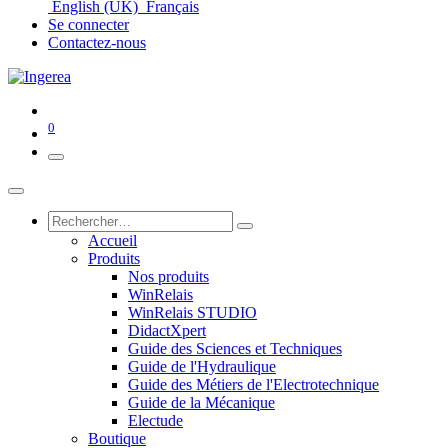
English (UK)
Français
Se connecter
Contactez-nous
0
Accueil
Produits
Nos produits
WinRelais
WinRelais STUDIO
DidactXpert
Guide des Sciences et Techniques
Guide de l'Hydraulique
Guide des Métiers de l'Electrotechnique
Guide de la Mécanique
Electude
Boutique