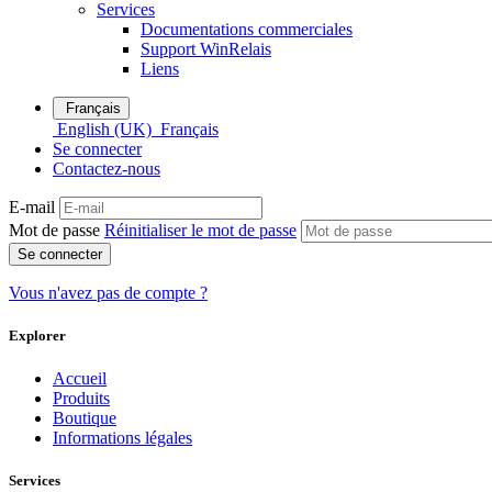
Services
Documentations commerciales
Support WinRelais
Liens
Français
English (UK)
Français
Se connecter
Contactez-nous
E-mail
Mot de passe
Réinitialiser le mot de passe
Se connecter
Vous n'avez pas de compte ?
Explorer
Accueil
Produits
Boutique
Informations légales
Services